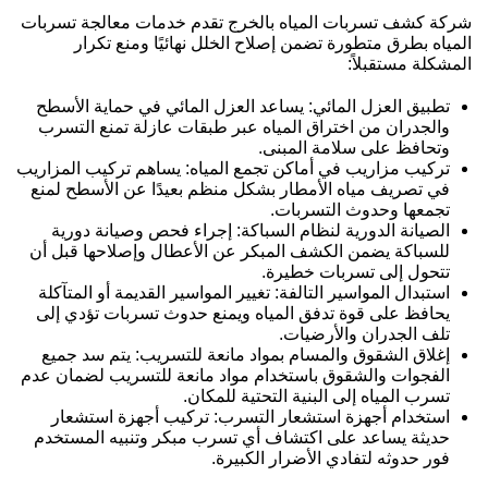
شركة كشف تسربات المياه بالخرج تقدم خدمات معالجة تسربات
المياه بطرق متطورة تضمن إصلاح الخلل نهائيًا ومنع تكرار
المشكلة مستقبلاً:
تطبيق العزل المائي: يساعد العزل المائي في حماية الأسطح
والجدران من اختراق المياه عبر طبقات عازلة تمنع التسرب
وتحافظ على سلامة المبنى.
تركيب مزاريب في أماكن تجمع المياه: يساهم تركيب المزاريب
في تصريف مياه الأمطار بشكل منظم بعيدًا عن الأسطح لمنع
تجمعها وحدوث التسربات.
الصيانة الدورية لنظام السباكة: إجراء فحص وصيانة دورية
للسباكة يضمن الكشف المبكر عن الأعطال وإصلاحها قبل أن
تتحول إلى تسربات خطيرة.
استبدال المواسير التالفة: تغيير المواسير القديمة أو المتآكلة
يحافظ على قوة تدفق المياه ويمنع حدوث تسربات تؤدي إلى
تلف الجدران والأرضيات.
إغلاق الشقوق والمسام بمواد مانعة للتسريب: يتم سد جميع
الفجوات والشقوق باستخدام مواد مانعة للتسريب لضمان عدم
تسرب المياه إلى البنية التحتية للمكان.
استخدام أجهزة استشعار التسرب: تركيب أجهزة استشعار
حديثة يساعد على اكتشاف أي تسرب مبكر وتنبيه المستخدم
فور حدوثه لتفادي الأضرار الكبيرة.