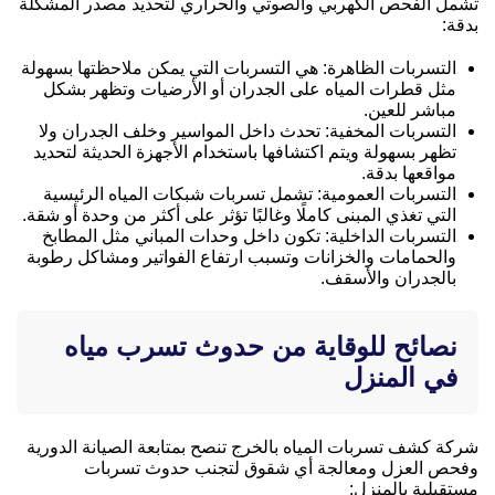
تشمل الفحص الكهربي والصوتي والحراري لتحديد مصدر المشكلة
بدقة:
التسربات الظاهرة: هي التسربات التي يمكن ملاحظتها بسهولة
مثل قطرات المياه على الجدران أو الأرضيات وتظهر بشكل
مباشر للعين.
التسربات المخفية: تحدث داخل المواسير وخلف الجدران ولا
تظهر بسهولة ويتم اكتشافها باستخدام الأجهزة الحديثة لتحديد
مواقعها بدقة.
التسربات العمومية: تشمل تسربات شبكات المياه الرئيسية
التي تغذي المبنى كاملًا وغالبًا تؤثر على أكثر من وحدة أو شقة.
التسربات الداخلية: تكون داخل وحدات المباني مثل المطابخ
والحمامات والخزانات وتسبب ارتفاع الفواتير ومشاكل رطوبة
بالجدران والأسقف.
نصائح للوقاية من حدوث تسرب مياه
في المنزل
شركة كشف تسربات المياه بالخرج تنصح بمتابعة الصيانة الدورية
وفحص العزل ومعالجة أي شقوق لتجنب حدوث تسربات
مستقبلية بالمنزل: