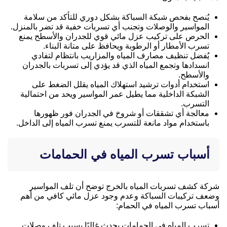
يُنصح بفحص شبكة السباكة بشكل دوري للتأكد من سلامة
المواسير والوصلات وتجنب أي تسربات خفية قد تضر بالمنزل.
الحرص على تركيب عزل مائي قوي للجدران والأسطح يمنع
تسرب الأمطار أو الرطوبة ويحافظ على متانة البناء.
يُفضل تنظيف مصارف المياه والمزاريب بانتظام لتفادي
انسدادها وتجمع المياه الذي قد يؤدي إلى تسربات بالجدران
والأسطح.
استخدام أدوات ترشيد استهلاك المياه يقلل الضغط على
الشبكة الداخلية مما يطيل عمر المواسير ويحد من احتمالية
التسرب.
معالجة أي تشققات أو شروخ في الجدران فور ظهورها
باستخدام مواد مانعة للتسرب يمنع تسرب المياه إلى الداخل.
أسباب تسرب المياه في الحمامات
شركة كشف تسربات المياه بالخرج توضح أن تلف المواسير
وضعف تركيبات السباكة وعدم وجود عزل مائي كافي من أهم
أسباب تسرب المياه في الحمام:
تسرب المياه في الحمامات يحدث غالبًا بسبب تلف وصلات