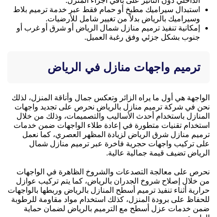
الداخلي دون التأثير على باقي أجزاء المنزل.
استبدال سيراميك مطبخ أو حمام فقط عبر خدمة ترميم بلاط
وسيراميك بالرياض بدلاً من تغيير شامل للأرضيات.
إمكانية تنفيذ ترميم منازل شمال الرياض أو شرق أو غرب أو
جنوب بشكل جزئي وفق رغبة العميل.
ترميم واجهات منازل في الرياض
الواجهة هي أول ما يراه الزائر وتعكس جمال وأناقة المنزل، لذلك
نحن في شركة ترميم منازل بالرياض نحرص على تجديد واجهات
المنازل باستخدام أحدث الأساليب والتصميمات، وذلك من خلال
استخدام تقنيات متطورة في إعادة طلاء الواجهات ضمن خدمات
ترميم منازل شرق الرياض لزيادة المظهر العصري، كما نعمل
على تركيب واجهات حجرية فاخرة عبر ترميم منازل شمال
الرياض تضيف قيمة جمالية عالية.
نحرص على معالجة التصدعات والشروخ الظاهرة في الواجهات
من خلال إصلاح شروخ الجدران بالرياض، كما يتم تركيب عوازل
حرارية أثناء تنفيذ ترميم أسطح المنازل بالرياض وربطها بالواجهات
للحفاظ على برودة المنزل، كذلك استخدام مواد مقاومة للرطوبة
ضمن خدمات عزل أسطح مع الترميم بالرياض لضمان حماية