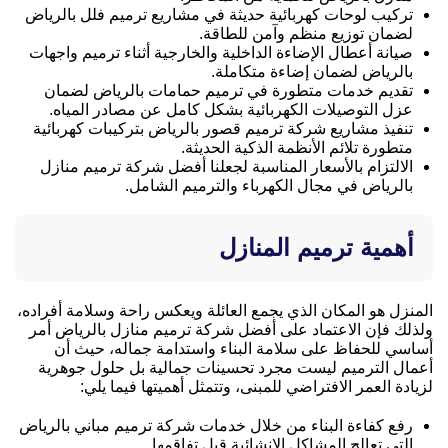
تركيب لوحات كهربائية حديثة في مشاريع ترميم فلل بالرياض
لضمان توزيع منظم وآمن للطاقة.
صيانة أعطال الإضاءة الداخلية والخارجية أثناء ترميم واجهات
بالرياض لضمان إضاءة متكاملة.
تقديم خدمات متطورة في ترميم حمامات بالرياض لضمان
عزل التوصيلات الكهربائية بشكل كامل عن مصادر المياه.
تنفيذ مشاريع شركة ترميم قصور بالرياض بتركيبات كهربائية
متطورة تلائم الأنظمة الذكية الحديثة.
الالتزام بالأسعار المناسبة لجعلنا أفضل شركة ترميم منازل
بالرياض في مجال الكهرباء والترميم الشامل.
أهمية ترميم المنازل
المنزل هو المكان الذي يجمع العائلة ويعكس راحة وسلامة أفراده،
ولذلك فإن الاعتماد على أفضل شركة ترميم منازل بالرياض أمر
أساسي للحفاظ على سلامة البناء واستدامة جماله، حيث أن
أعمال الترميم ليست مجرد تحسينات جمالية بل حلول جوهرية
لزيادة العمر الافتراضي للمبنى، وتتمثل أهميتها فيما يلي:
رفع كفاءة البناء من خلال خدمات شركة ترميم مباني بالرياض
التي تعالج المشاكل الإنشائية قبل تفاقمها.