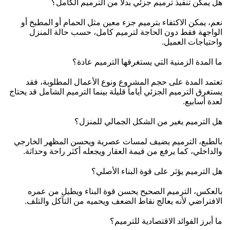
هل يمكن تنفيذ ترميم جزئي بدلاً من الترميم الكامل؟
نعم، يمكن الاكتفاء بترميم جزء معين مثل الحمام أو المطبخ أو
الواجهة فقط دون الحاجة لترميم كامل، حسب حالة المنزل
واحتياجات العميل.
ما المدة الزمنية التي يستغرقها الترميم عادة؟
تعتمد المدة على حجم المشروع ونوع الأعمال المطلوبة، فقد
يستغرق الترميم الجزئي أياماً قليلة بينما الترميم الشامل قد يحتاج
لعدة أسابيع.
هل الترميم يغير من الشكل الجمالي للمنزل؟
بالطبع، الترميم يضيف لمسات عصرية ويحسن المظهر الخارجي
والداخلي، كما يرفع من قيمة العقار ويجعله أكثر راحة وحداثة.
هل الترميم يؤثر على قوة البناء الأصلي؟
بالعكس، الترميم الصحيح يحسن قوة البناء ويطيل من عمره
الافتراضي لأنه يعالج نقاط الضعف ويحميه من التآكل والتلف.
ما أبرز الفوائد الاقتصادية للترميم؟