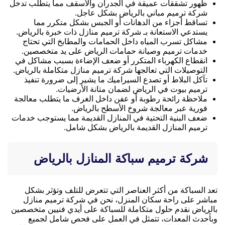
ظهور تشققات عميقة في الجدران والأسقف مما يتطلب تدخل
شركة ترميم مباني بالرياض بشكل عاجل.
تساقط أجزاء من الدهانات أو الجبس بشكل متكرر مما
يستدعي الاستعانة بـ شركة ترميم منازل ذات خبرة بالرياض.
مشاكل تسرب المياه داخل الحمامات والمطابخ التي تحتاج
خدمات ترميم وصيانة حمامات الرياض على يد متخصصين.
انقطاع الكهرباء المتكرر أو ضعف الإضاءة بسبب مشاكل في
التوصيلات التي تعالجها شركة ترميم منازل متكاملة بالرياض.
تآكل البلاط أو تصدع السيراميك ما يشير إلى ضرورة تنفيذ
ترميم بيوت في الرياض لضمان متانة الأرضيات.
ملاحظة رائحة رطوبة أو عفن داخل الغرف ما يتطلب معالجة
فورية عبر معالجة شروخ الأسطح بالرياض.
ضعف البنية التحتية في المنازل القديمة مما يستوجب خدمات
ترميم المنازل القديمة بالرياض بشكل شامل.
شركة ترميم سباكة المنازل بالرياض
تعد السباكة من أكثر العناصر التي تتعرض للتلف وتؤثر بشكل
مباشر على راحة سكان المنزل، نحن في شركة ترميم منازل
بالرياض نقدم حلول متكاملة للسباكة على أيدي فنيين متخصصين
وبأحدث المعدات، تتمثل في العمل على فحص شامل لجميع